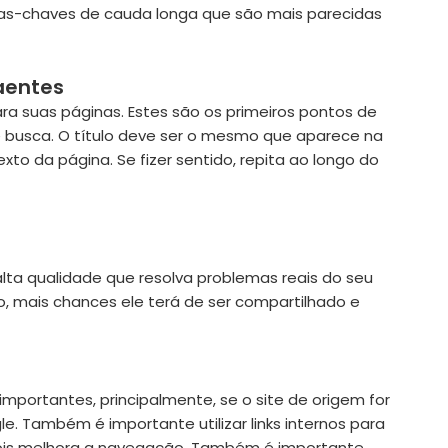
avras-chaves de cauda longa que são mais parecidas
raentes
ara suas páginas. Estes são os primeiros pontos de
e busca. O título deve ser o mesmo que aparece na
exto da página. Se fizer sentido, repita ao longo do
alta qualidade que resolva problemas reais do seu
do, mais chances ele terá de ser compartilhado e
importantes, principalmente, se o site de origem for
le. Também é importante utilizar links internos para
, pois melhora a navegação. Também é importante